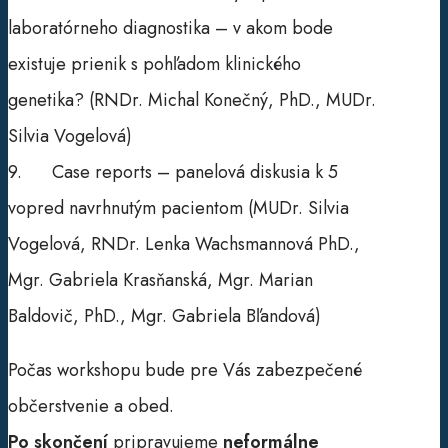
laboratórneho diagnostika – v akom bode
existuje prienik s pohľadom klinického
genetika? (RNDr. Michal Konečný, PhD., MUDr.
Silvia Vogelová)
9. Case reports – panelová diskusia k 5
vopred navrhnutým pacientom (MUDr. Silvia
Vogelová, RNDr. Lenka Wachsmannová PhD.,
Mgr. Gabriela Krasňanská, Mgr. Marian
Baldovič, PhD., Mgr. Gabriela Bľandová)
Počas workshopu bude pre Vás zabezpečené
občerstvenie a obed.
Po
skončení
pripravujeme
neformálne