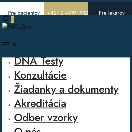
Pre pacientov
+421 2 4319 1912
Pre lekárov
Open
0
cart
Open
Menu
DNA Testy
Konzultácie
Žiadanky a dokumenty
Akreditácia
Odber vzorky
O nás