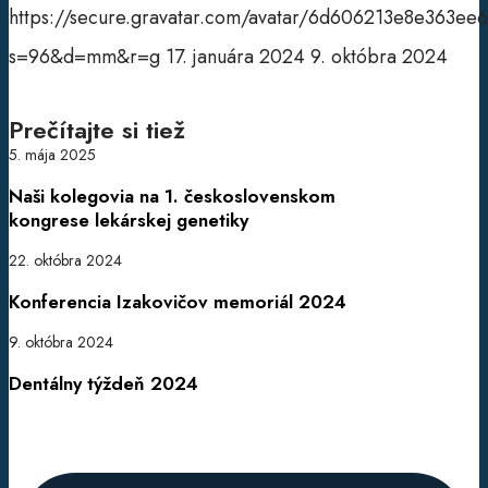
https://secure.gravatar.com/avatar/6d606213e8e363
s=96&d=mm&r=g
17. januára 2024
9. októbra 2024
Prečítajte si tiež
Naši
5. mája 2025
kolegovia
Naši kolegovia na 1. československom
na
kongrese lekárskej genetiky
1.
československom
Konferencia
22. októbra 2024
kongrese
Izakovičov
Konferencia Izakovičov memoriál 2024
lekárskej
memoriál
genetiky
2024
Dentálny
9. októbra 2024
týždeň
Dentálny týždeň 2024
2024