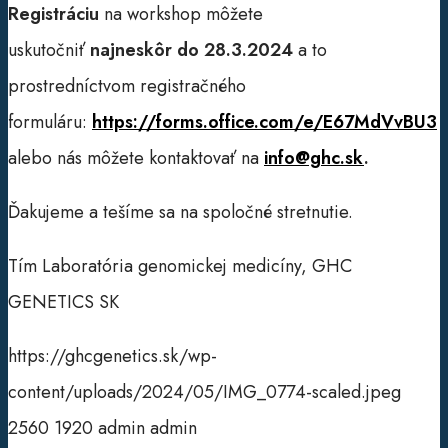
Registráciu
na workshop môžete
uskutočniť
najneskôr do 28.3.2024
a to
prostredníctvom registračného
formuláru:
https://forms.office.com/e/E67MdVvBU3
alebo nás môžete kontaktovať na
info@ghc.sk
.
Ďakujeme a tešíme sa na spoločné stretnutie.
Tím Laboratória genomickej medicíny, GHC
GENETICS SK
https://ghcgenetics.sk/wp-
content/uploads/2024/05/IMG_0774-scaled.jpeg
2560
1920
admin
admin