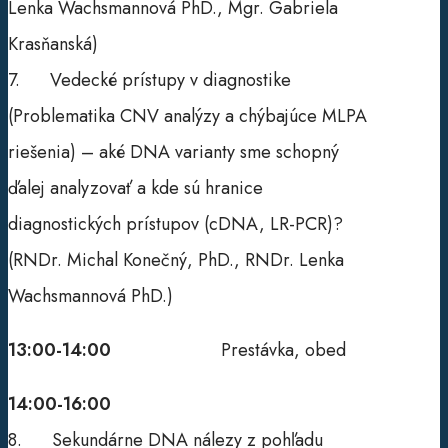
Lenka Wachsmannová PhD., Mgr. Gabriela
Krasňanská)
7. Vedecké prístupy v diagnostike
(Problematika CNV analýzy a chýbajúce MLPA
riešenia) – aké DNA varianty sme schopný
ďalej analyzovať a kde sú hranice
diagnostických prístupov (cDNA, LR-PCR)?
(RNDr. Michal Konečný, PhD., RNDr. Lenka
Wachsmannová PhD.)
13:00-14:00
Prestávka, obed
14:00-16:00
8. Sekundárne DNA nálezy z pohľadu