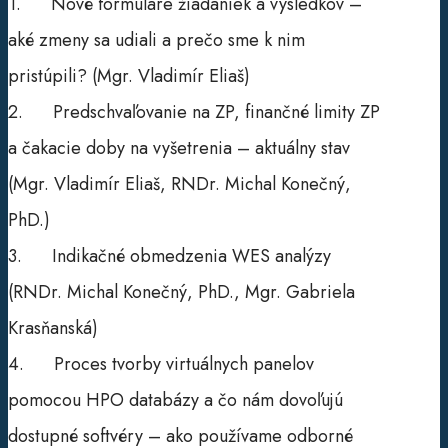
1. Nové formuláre žiadaniek a výsledkov –
aké zmeny sa udiali a prečo sme k nim
pristúpili? (Mgr. Vladimír Eliaš)
2. Predschvaľovanie na ZP, finančné limity ZP
a čakacie doby na vyšetrenia – aktuálny stav
(Mgr. Vladimír Eliaš, RNDr. Michal Konečný,
PhD.)
3. Indikačné obmedzenia WES analýzy
(RNDr. Michal Konečný, PhD., Mgr. Gabriela
Krasňanská)
4. Proces tvorby virtuálnych panelov
pomocou HPO databázy a čo nám dovoľujú
dostupné softvéry – ako používame odborné