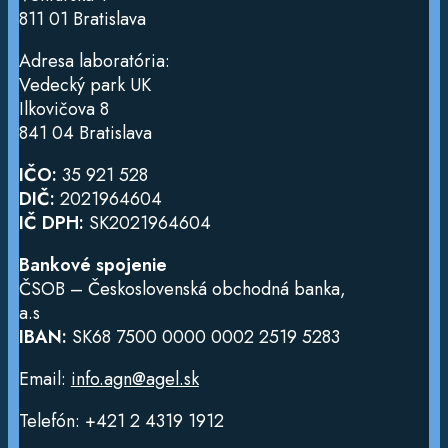
811 01 Bratislava
Adresa laboratória:
Vedecký park UK
Ilkovičova 8
841 04 Bratislava
IČO:
35 921 528
DIČ:
2021964604
IČ DPH:
SK2021964604
Bankové spojenie
ČSOB – Československá obchodná banka,
a.s
IBAN:
SK68 7500 0000 0002 2519 5283
Email:
info.agn@agel.sk
Telefón: +421 2 4319 1912