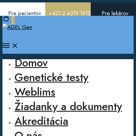
Pre pacientov
+421 2 4319 1912
Pre lekárov
Open
0
cart
Open
Menu
Domov
Genetické testy
Weblims
Žiadanky a dokumenty
Akreditácia
O nás