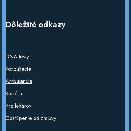
Dôležité odkazy
DNA testy
Konzultácie
Ambulancia
Kariéra
Pre lekárov
Odstúpenie od zmluvy