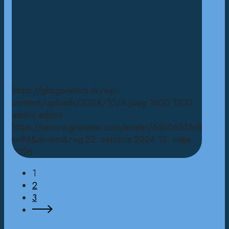
https://ghcgenetics.sk/wp-
content/uploads/2024/10/4.jpeg
1600
1200
admin
admin
https://secure.gravatar.com/avatar/6d606213e8e3
s=96&d=mm&r=g
22. októbra 2024
12. mája
2026
1
2
3