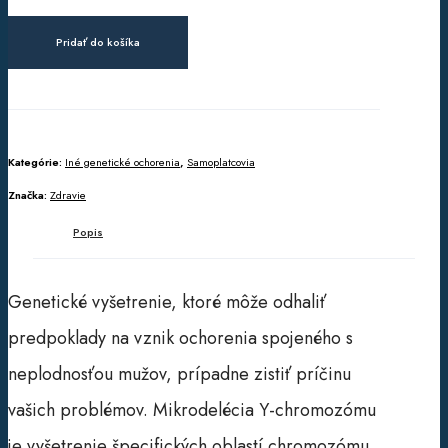
Pridať do košíka
Kategórie:
Iné genetické ochorenia
,
Samoplatcovia
Značka:
Zdravie
Popis
Genetické vyšetrenie, ktoré môže odhaliť
predpoklady na vznik ochorenia spojeného s
neplodnosťou mužov, prípadne zistiť príčinu
vašich problémov. Mikrodelécia Y-chromozómu
je vyšetrenie špecifických oblastí chromozómu