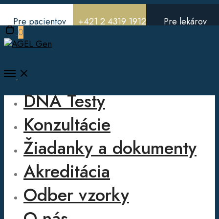
Pre pacientov
+421 2 4319 1912
Pre lekárov
Open
0
cart
Open
Menu
DNA Testy
Konzultácie
Žiadanky a dokumenty
Akreditácia
Odber vzorky
O nás