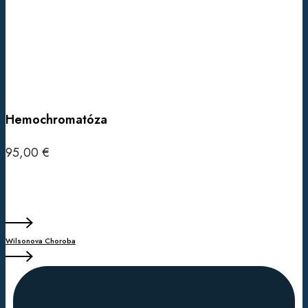
Hemochromatóza
95,00
€
Pridať do košíka
Wilsonova Choroba