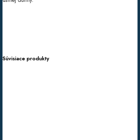
ústnej dutiny.
Súvisiace produkty
KardioGEN