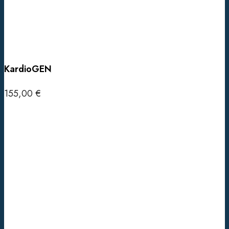
KardioGEN
155,00
€
Pridať do košíka
Wilsonova
choroba