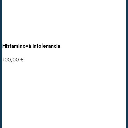
Histamínová intolerancia
100,00
€
Pridať do košíka
Hemochromatóza