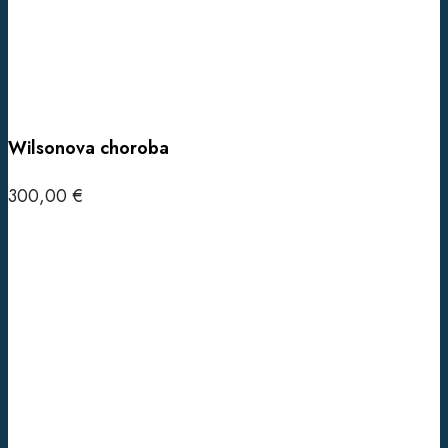
Wilsonova choroba
300,00
€
Pridať do košíka
Histamínová
intolerancia