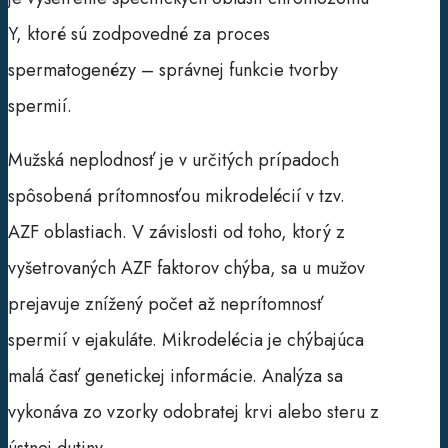
Y, ktoré sú zodpovedné za proces
spermatogenézy – správnej funkcie tvorby
spermií.
Mužská neplodnosť je v určitých prípadoch
spôsobená prítomnosťou mikrodelécií v tzv.
AZF oblastiach. V závislosti od toho, ktorý z
vyšetrovaných AZF faktorov chýba, sa u mužov
prejavuje znížený počet až neprítomnosť
spermií v ejakuláte. Mikrodelécia je chýbajúca
malá časť genetickej informácie. Analýza sa
vykonáva zo vzorky odobratej krvi alebo steru z