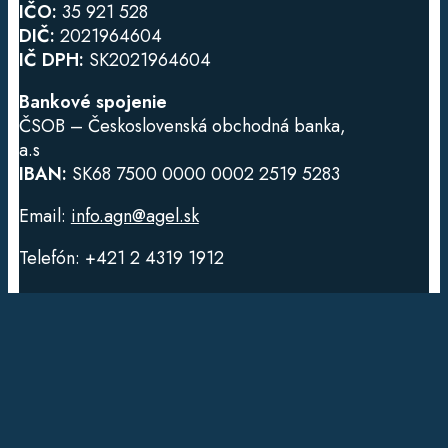
IČO:
35 921 528
DIČ:
2021964604
IČ DPH:
SK2021964604
Bankové spojenie
ČSOB – Československá obchodná banka,
a.s
IBAN:
SK68 7500 0000 0002 2519 5283
Email:
info.agn@agel.sk
Telefón: +421 2 4319 1912
Dôležité odkazy