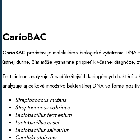
CarioBAC
CarioBAC
predstavuje molekulárno-biologické vyšetrenie DNA z
ústnej dutine, čím môže významne prispieť k včasnej diagnóze, zv
Test cielene analyzuje 5 najdôležitejších kariogénnych baktérií a
analyzuje aj celkové množstvo bakteriálnej DNA vo forme pozitívn
Streptococcus mutans
Streptococcus sobrinus
Lactobacillus fermentum
Lactobacillus casei
Lactobacillus salivarius
Candida albicans