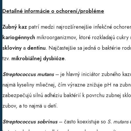
Detailné informácie o ochorení/probléme
Zubný kaz
patrí medzi najrozšírenejšie infekčné ochoren
kariogénnych
mikroorganizmov, ktoré rozkladajú cukry 
skloviny
a
dentínu
. Najčastejšie sa jedná o baktérie ro
tzv.
mikrobiálnej dysbióze
.
Streptococcus mutans
– je hlavný iniciátor zubného kaz
najmä kyseliny mliečnej, čím výrazne znižuje pH na zub
zabezpečujú silnú adhéziu baktérií k povrchu zubnej sklovi
zubov, a to najmä u detí.
Streptococcus sobrinus
– často koexistuje so
S. mutans
a