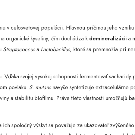
ia v celosvetovej populácii. Hlavnou príčinou jeho vzniku
na organické kyseliny, čím dochádza k
demineralizácii
a 
du
Streptococcus
a
Lactobacillus
, ktoré sa premnožia pri n
u. Vďaka svojej vysokej schopnosti fermentovať sacharidy 
nom povlaku.
S. mutans
navyše syntetizuje extracelulárne po
ny a stabilitu biofilmu. Práve tieto vlastnosti umožňujú ba
 ich spoločný výskyt sa považuje za ukazovateľ zvýšeného