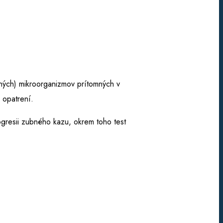
rných) mikroorganizmov prítomných v
 opatrení.
rogresii zubného kazu, okrem toho test