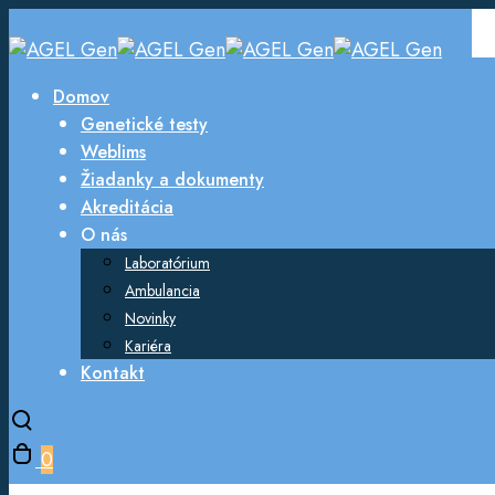
Domov
Genetické testy
Weblims
Žiadanky a dokumenty
Akreditácia
O nás
Laboratórium
Ambulancia
Novinky
Kariéra
Kontakt
Toggle
search
Toggle
0
modal
cart