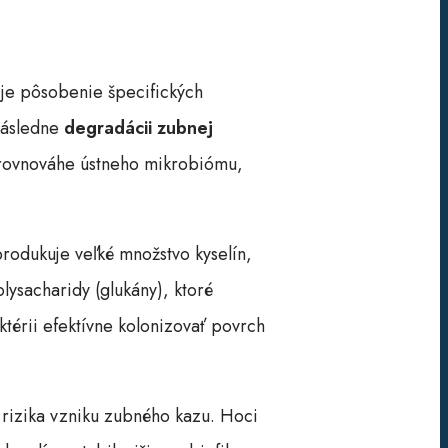
 je pôsobenie špecifických
následne
degradácii zubnej
erovnováhe ústneho mikrobiómu,
produkuje veľké množstvo kyselín,
lysacharidy (glukány), ktoré
ktérii efektívne kolonizovať povrch
 rizika vzniku zubného kazu. Hoci