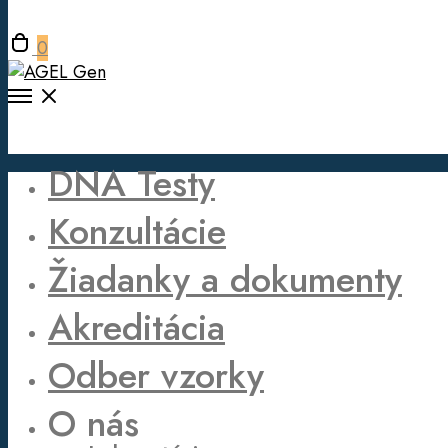
modal
Open
0
cart
Open
Menu
DNA Testy
Konzultácie
Žiadanky a dokumenty
Akreditácia
Odber vzorky
O nás