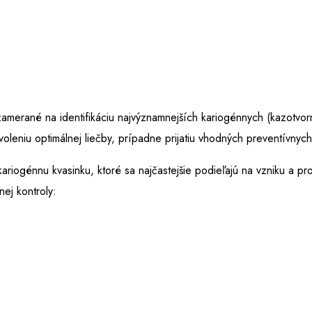
amerané na identifikáciu najvýznamnejších kariogénnych (kazotvo
oleniu optimálnej liečby, prípadne prijatiu vhodných preventívnych
 kariogénnu kvasinku, ktoré sa najčastejšie podieľajú na vzniku a p
ej kontroly: