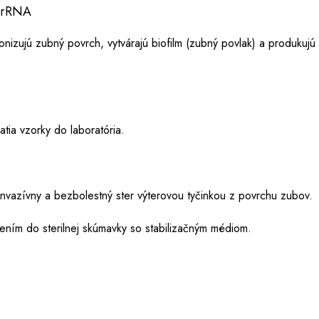
S rRNA
nizujú zubný povrch, vytvárajú biofilm (zubný povlak) a produkujú 
atia vzorky do laboratória.
vazívny a bezbolestný ster výterovou tyčinkou z povrchu zubov.
ním do sterilnej skúmavky so stabilizačným médiom.