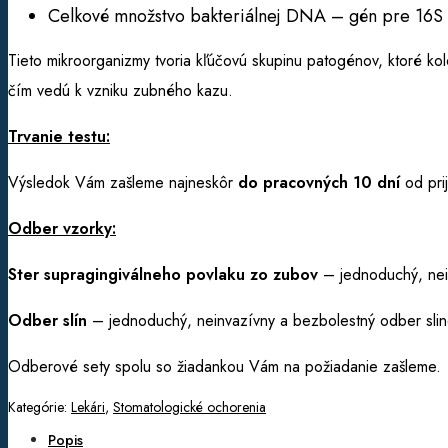
Celkové množstvo bakteriálnej DNA – gén pre 16
Tieto mikroorganizmy tvoria kľúčovú skupinu patogénov, ktoré kolo
čím vedú k vzniku zubného kazu.
Trvanie testu:
Výsledok Vám zašleme najneskôr
do pracovných 10 dní
od prij
Odber vzorky:
Ster supragingiválneho povlaku zo zubov
– jednoduchý, nein
Odber slín
– jednoduchý, neinvazívny a bezbolestný odber sline
Odberové sety spolu so žiadankou Vám na požiadanie zašleme.
Kategórie:
Lekári
,
Stomatologické ochorenia
Popis